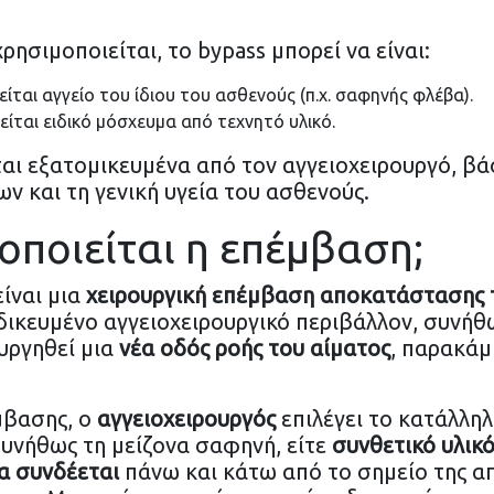
ρησιμοποιείται, το bypass μπορεί να είναι:
ίται αγγείο του ίδιου του ασθενούς (π.χ. σαφηνής φλέβα).
είται ειδικό μόσχευμα από τεχνητό υλικό.
ται εξατομικευμένα από τον αγγειοχειρουργό, βά
ν και τη γενική υγεία του ασθενούς.
ποιείται η επέμβαση;
ίναι μια
χειρουργική επέμβαση αποκατάστασης 
ιδικευμένο αγγειοχειρουργικό περιβάλλον, συνή
ουργηθεί μια
νέα οδός ροής του αίματος
, παρακάμ
μβασης, ο
αγγειοχειρουργός
επιλέγει το κατάλλη
συνήθως τη μείζονα σαφηνή, είτε
συνθετικό υλικ
α συνδέεται
πάνω και κάτω από το σημείο της 