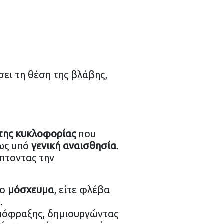
σει τη θέση της βλάβης,
της κυκλοφορίας
που
θως υπό
γενική αναισθησία
.
πτοντας την
λο
μόσχευμα
, είτε φλέβα
ό
.
απόφραξης, δημιουργώντας