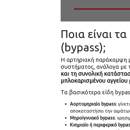
Ποια είναι τ
(bypass);
Η αρτηριακή παράκαμψη μ
συστήματος, ανάλογα με τ
και τη συνολική κατάστα
μπλοκαρισμένου αγγείου
Τα βασικότερα είδη bypass
Αορτομηριαίο bypass
: γίνε
αποκαταστήσει την αιμάτω
Μηροϊγνυακό bypass
: χρησ
Κνημιαίο ή περιφερικό bypa