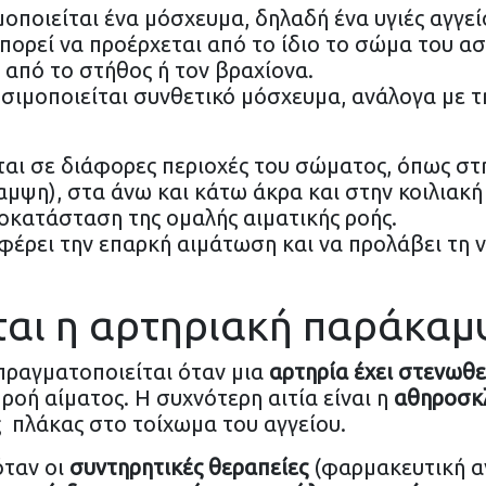
οποιείται ένα μόσχευμα, δηλαδή ένα υγιές αγγεί
πορεί να προέρχεται από το ίδιο το σώμα του α
α από το στήθος ή τον βραχίονα.
ησιμοποιείται συνθετικό μόσχευμα, ανάλογα με τη
ται σε διάφορες περιοχές του σώματος, όπως στ
ψη), στα άνω και κάτω άκρα και στην κοιλιακή 
οκατάσταση της ομαλής αιματικής ροής.
αφέρει την επαρκή αιμάτωση και να προλάβει τη
.
ται η αρτηριακή παράκαμψ
ραγματοποιείται όταν μια
αρτηρία έχει στενωθε
ροή αίματος. Η συχνότερη αιτία είναι η
αθηροσκ
πλάκας στο τοίχωμα του αγγείου.
όταν οι
συντηρητικές θεραπείες
(φαρμακευτική α