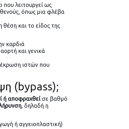
ο που λειτουργεί ως
σθενούς, όπως μια φλέβα
 θέση και το είδος της
ην καρδιά
αορτή και γενικά
 νέκρωση ιστών που
η (bypass);
ί ή αποφραχθεί
σε βαθμό
λήρυνση
, δηλαδή η
γωγή ή αγγειοπλαστική)