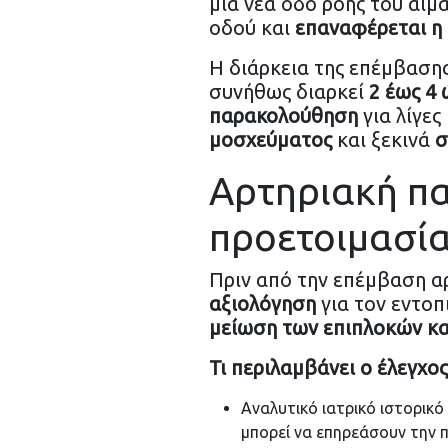
μια νέα οδό ροής του αίμ
οδού και
επαναφέρεται η
Η διάρκεια της επέμβασης
συνήθως διαρκεί
2 έως 4 
παρακολούθηση
για λίγες
μοσχεύματος
και ξεκινά
σ
Αρτηριακή πα
προετοιμασία
Πριν από την επέμβαση α
αξιολόγηση
για τον εντοπ
μείωση των επιπλοκών κα
Τι περιλαμβάνει ο έλεγχος
Αναλυτικό ιατρικό ιστορικό
μπορεί να επηρεάσουν την π