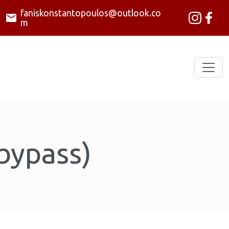
faniskonstantopoulos@outlook.co
m
bypass)